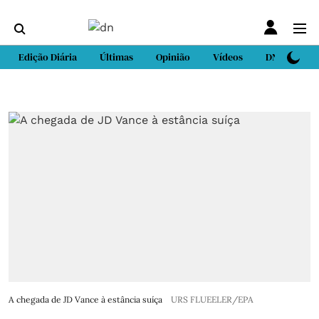
Edição Diária
Últimas
Opinião
Vídeos
DN Sport
A chegada de JD Vance à estância suíça
URS FLUEELER/EPA