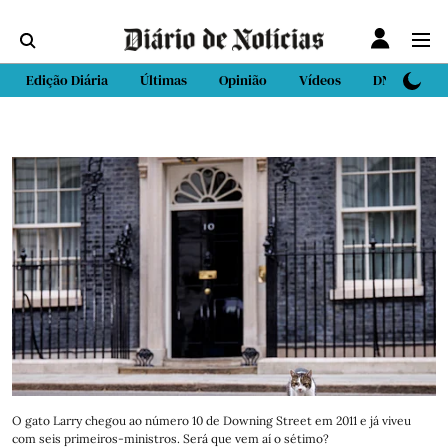
Edição Diária
Últimas
Opinião
Vídeos
DN Sport
O gato Larry chegou ao número 10 de Downing Street em 2011 e já viveu
com seis primeiros-ministros. Será que vem aí o sétimo?