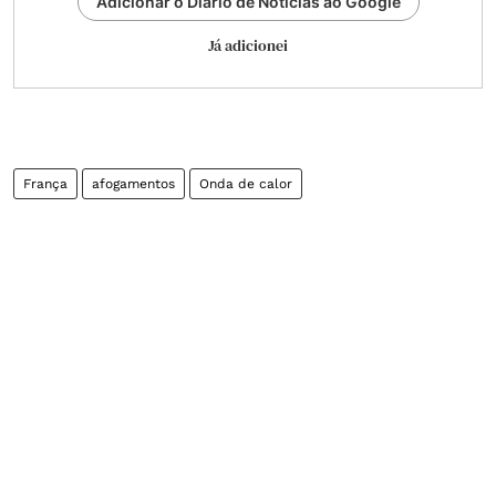
Adicionar o Diário de Notícias ao Google
Já adicionei
França
afogamentos
Onda de calor