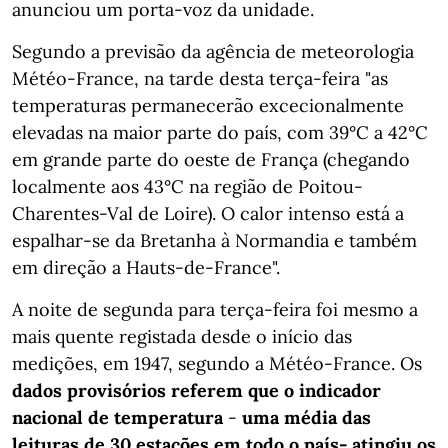
anunciou um porta-voz da unidade.
Segundo a previsão da agência de meteorologia
Météo-France, na tarde desta terça-feira "as
temperaturas permanecerão excecionalmente
elevadas na maior parte do país, com 39°C a 42°C
em grande parte do oeste de França (chegando
localmente aos 43°C na região de Poitou-
Charentes-Val de Loire). O calor intenso está a
espalhar-se da Bretanha à Normandia e também
em direção a Hauts-de-France".
A noite de segunda para terça-feira foi mesmo a
mais quente registada desde o início das
medições, em 1947, segundo a Météo-France. Os
dados provisórios referem que o indicador
nacional de temperatura
-
uma média das
leituras de 30 estações em todo o país- atingiu os