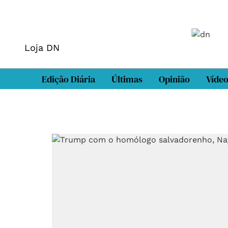
Loja DN
Edição Diária
Últimas
Opinião
Víde