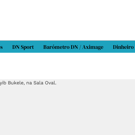
os
DN Sport
Barómetro DN / Aximage
Dinheiro