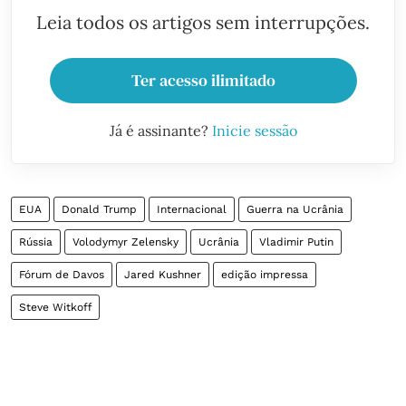
Leia todos os artigos sem interrupções.
Ter acesso ilimitado
Já é assinante?
Inicie sessão
EUA
Donald Trump
Internacional
Guerra na Ucrânia
Rússia
Volodymyr Zelensky
Ucrânia
Vladimir Putin
Fórum de Davos
Jared Kushner
edição impressa
Steve Witkoff