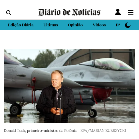
Edição Diária
Últimas
Opinião
Vídeos
DN Sport
Donald Tusk, primeiro-ministro da Polónia
EPA/MARIAN ZUBRZYCKI