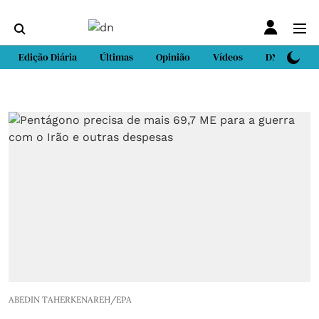
Edição Diária
Últimas
Opinião
Vídeos
DN Sport
ABEDIN TAHERKENAREH/EPA