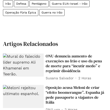
Irão
Defesa
Pentágono
Guerra EUA-Israel - Irão
Operação Fúria Épica
Guerra no Irão
Artigos Relacionados
ONU denuncia aumento de
execuções no Irão e uso da pena
de morte para “incutir medo” e
reprimir dissidência
Susana Salvador
2 Horas
Oposição acusa Meloni de criar
“efeito boomerangue”. Espanha já
pede passaporte a viajantes de
Itália
DN/Lusa
2 Horas