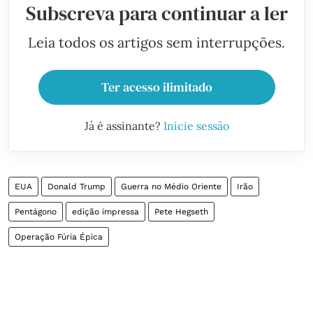
Subscreva para continuar a ler
Leia todos os artigos sem interrupções.
Ter acesso ilimitado
Já é assinante?
Inicie sessão
EUA
Donald Trump
Guerra no Médio Oriente
Irão
Pentágono
edição impressa
Pete Hegseth
Operação Fúria Épica