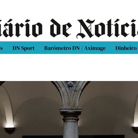
os
DN Sport
Barómetro DN / Aximage
Dinheiro