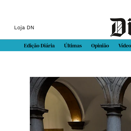
Loja DN
Edição Diária
Últimas
Opinião
Víde