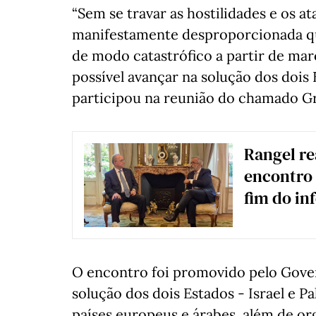
“Sem se travar as hostilidades e os a
manifestamente desproporcionada qu
de modo catastrófico a partir de mar
possível avançar na solução dos dois 
participou na reunião do chamado G
Rangel re
encontro 
fim do in
O encontro foi promovido pelo Gover
solução dos dois Estados - Israel e P
países europeus e árabes, além de o