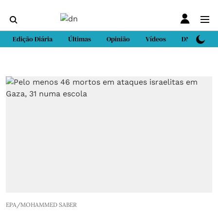
Edição Diária
Últimas
Opinião
Vídeos
DN Sport
EPA/MOHAMMED SABER