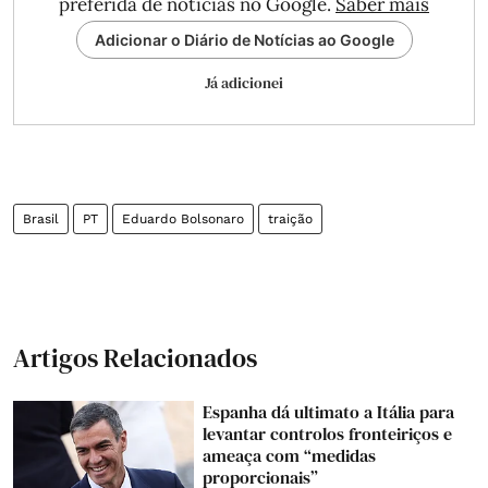
preferida de notícias no Google.
Saber mais
Adicionar o Diário de Notícias ao Google
Já adicionei
Brasil
PT
Eduardo Bolsonaro
traição
Artigos Relacionados
Espanha dá ultimato a Itália para
levantar controlos fronteiriços e
ameaça com “medidas
proporcionais”