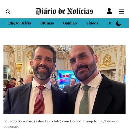
Edição Diária
Últimas
Opinião
Vídeos
DN Sport
Eduardo Bolsonaro (à direita na foto) com Donald Trump Jr.
X/Eduardo
Bolsonaro