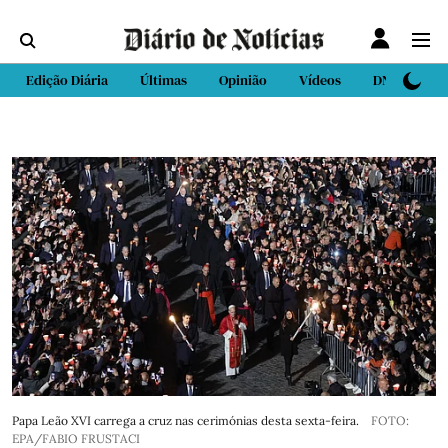
Edição Diária
Últimas
Opinião
Vídeos
DN Sport
Papa Leão XVI carrega a cruz nas cerimónias desta sexta-feira.
FOTO:
EPA/FABIO FRUSTACI