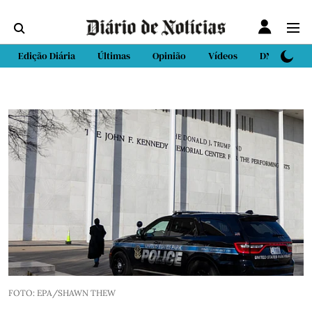
Edição Diária
Últimas
Opinião
Vídeos
DN Sport
FOTO: EPA/SHAWN THEW