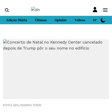
Edição Diária
Últimas
Opinião
Vídeos
DN Sport
FOTO: EPA/SHAWN THEW