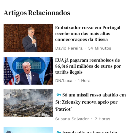
Artigos Relacionados
Embaixador russo em Portugal
recebe uma das mais altas
condecorações da Rússia
David Pereira
54 Minutos
EUA já pagaram reembolsos de
86,816 mil milhões de euros por
tarifas ilegais
DN/Lusa
1 Hora
Só um míssil russo abatido em
51: Zelensky renova apelo por
‘Patriot’
Susana Salvador
2 Horas
Israel volta a atacar sul do