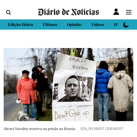
Edição Diária
Últimas
Opinião
Vídeos
DN Sport
Alexei Navalny morreu na prisão na Rússia.
EPA/ROBERT GHEMENT