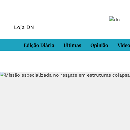
Loja DN
Edição Diária
Últimas
Opinião
Víde