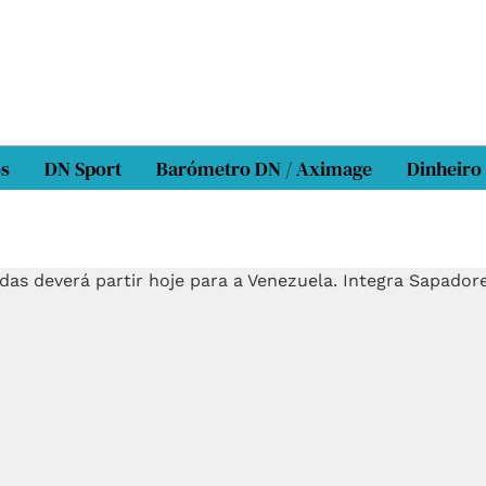
os
DN Sport
Barómetro DN / Aximage
Dinheiro