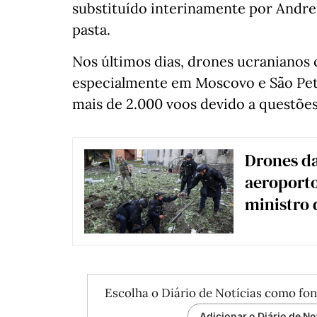
substituído interinamente por Andrei
pasta.
Nos últimos dias, drones ucranianos 
especialmente em Moscovo e São Pet
mais de 2.000 voos devido a questõe
Drones da
aeroporto
ministro 
Escolha o Diário de Notícias como fon
Adicionar o Diário de No