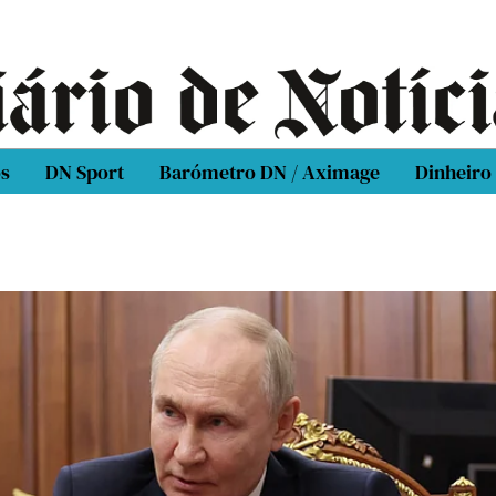
os
DN Sport
Barómetro DN / Aximage
Dinheiro