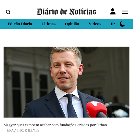
Edição Diária
Últimas
Opinião
Vídeos
DN Sport
Magyar quer também acabar com fundações criadas por Orbán.
EPA/TIBOR ILLYES