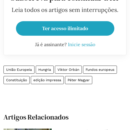
Leia todos os artigos sem interrupções.
Ter acesso ilimitado
Já é assinante?
Inicie sessão
União Europeia
Hungria
Viktor Orbán
Fundos europeus
Constituição
edição impressa
Péter Magyar
Artigos Relacionados