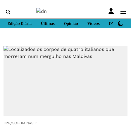
Edição Diária
Últimas
Opinião
Vídeos
DN Sport
EPA/SOPHIA NASIF