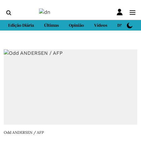
Edição Diária
Últimas
Opinião
Vídeos
DN Sport
Odd ANDERSEN / AFP