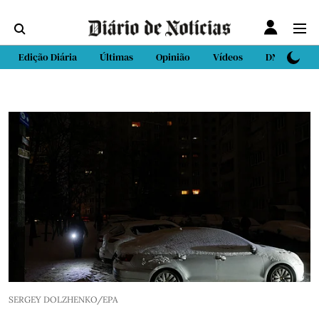
Edição Diária
Últimas
Opinião
Vídeos
DN Sport
SERGEY DOLZHENKO/EPA