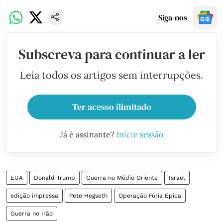
Siga-nos
Subscreva para continuar a ler
Leia todos os artigos sem interrupções.
Ter acesso ilimitado
Já é assinante?
Inicie sessão
EUA
Donald Trump
Guerra no Médio Oriente
Israel
edição impressa
Pete Hegseth
Operação Fúria Épica
Guerra no Irão