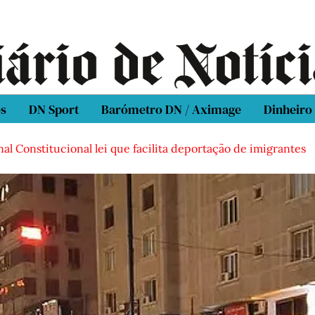
os
DN Sport
Barómetro DN / Aximage
Dinheiro
al Constitucional lei que facilita deportação de imigrantes