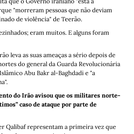
ta que o Governo iraniano "está a
orque "morreram pessoas que não deviam
einado de violência" de Teerão.
zinhados; eram muitos. E alguns foram
rão leva as suas ameaças a sério depois de
 mortes do general da Guarda Revolucionária
Islâmico Abu Bakr al-Baghdadi e "a
a".
nto do Irão avisou que os militares norte-
ítimos” caso de ataque por parte de
 Qalibaf representam a primeira vez que