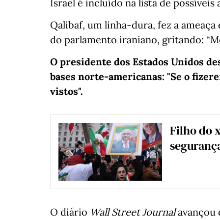
Israel é incluído na lista de possívei
Qalibaf, um linha-dura, fez a ameaça
do parlamento iraniano, gritando: “M
O presidente dos Estados Unidos des
bases norte-americanas: "Se o fizer
vistos".
Filho do 
segurança
O diário
Wall Street Journal
avançou 