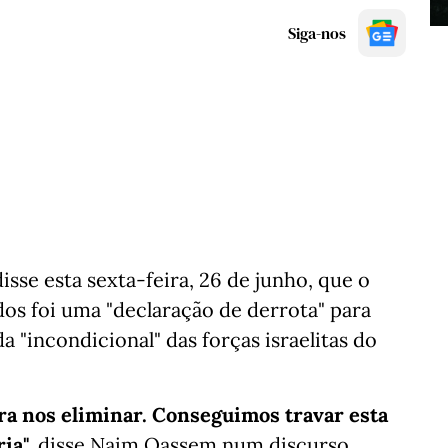
Siga-nos
sse esta sexta-feira, 26 de junho, que o
dos foi uma "declaração de derrota" para
da "incondicional" das forças israelitas do
ra nos eliminar. Conseguimos travar esta
ia",
disse Naim Qassem num discurso