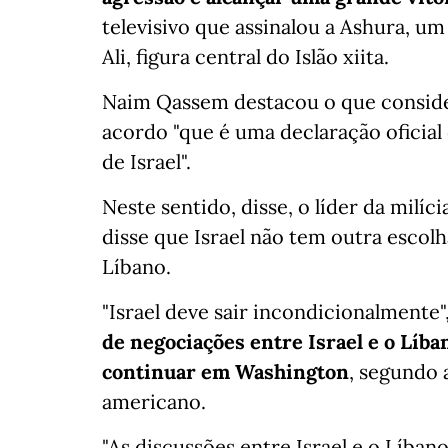
televisivo que assinalou a Ashura, um
Ali, figura central do Islão xiita.
Naim Qassem destacou o que conside
acordo "que é uma declaração oficial
de Israel".
Neste sentido, disse, o líder da milíc
disse que Israel não tem outra escol
Líbano.
"Israel deve sair incondicionalmente
de negociações entre Israel e o Líba
continuar em Washington
, segundo
americano.
"As discussões entre Israel e o Líba