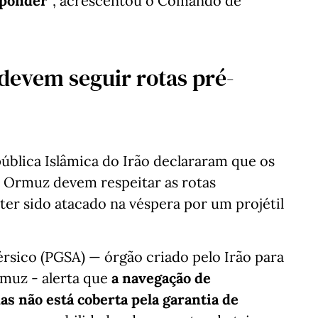
sponder"
, acrescentou o Comando de
devem seguir rotas pré-
pública Islâmica do Irão declararam que os
e Ormuz devem respeitar as rotas
ter sido atacado na véspera por um projétil
érsico (PGSA) — órgão criado pelo Irão para
rmuz - alerta que
a navegação de
s não está coberta pela garantia de