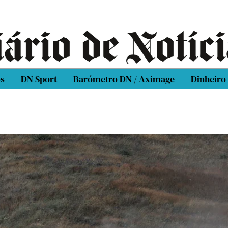
os
DN Sport
Barómetro DN / Aximage
Dinheiro