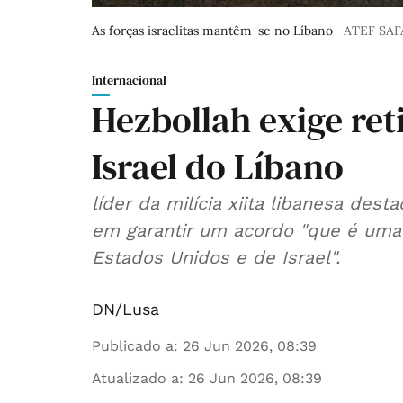
As forças israelitas mantêm-se no Líbano
ATEF SAF
Internacional
Hezbollah exige ret
Israel do Líbano
líder da milícia xiita libanesa des
em garantir um acordo "que é uma 
Estados Unidos e de Israel".
DN/Lusa
Publicado a
:
26 Jun 2026, 08:39
Atualizado a
:
26 Jun 2026, 08:39