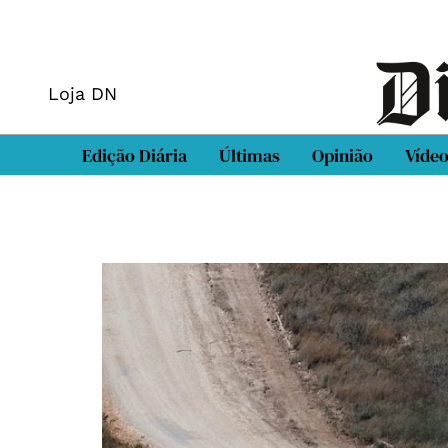
Loja DN
Edição Diária
Últimas
Opinião
Víde