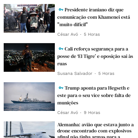
Presidente iraniano diz que
comunicação com Khamenei está
"muito difícil"
César Avó
5 Horas
Cali reforça segurança para a
posse de ‘El Tigre’ e oposição sai às
ruas
Susana Salvador
5 Horas
Trump aponta para Hegseth e
este para o seu vice sobre falta de
munições
César Avó
9 Horas
Alemanha: avião que estava junto a
drone encontrado com explosivos
afinal não tinha armas para a