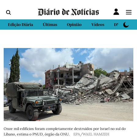
Edição Diária
Últimas
Opinião
Vídeos
DN Sport
Onze mil edifícios foram completamente destruídos por Israel no sul do
Líbano, estima o PNUD, órgão da ONU.
EPA/WAEL HAMZEH