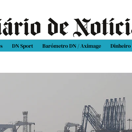
os
DN Sport
Barómetro DN / Aximage
Dinheiro