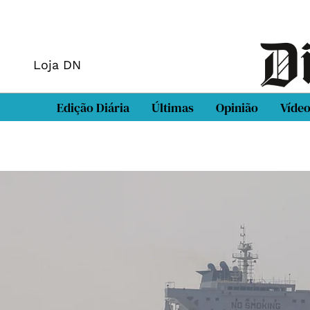
Loja DN
Edição Diária
Últimas
Opinião
Víde