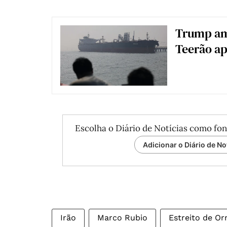
Trump am
Teerão a
Escolha o Diário de Notícias como fon
Adicionar o Diário de No
Irão
Marco Rubio
Estreito de O