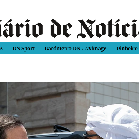
os
DN Sport
Barómetro DN / Aximage
Dinheiro