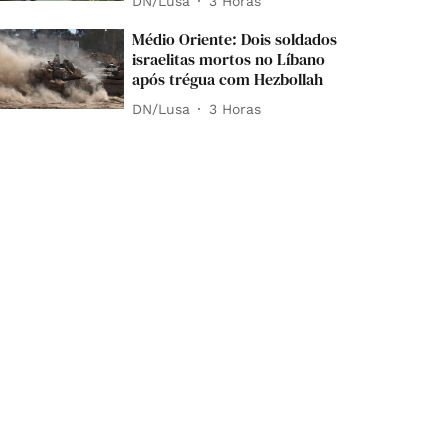
DN/Lusa
3 Horas
Médio Oriente: Dois soldados
israelitas mortos no Líbano
após trégua com Hezbollah
DN/Lusa
3 Horas