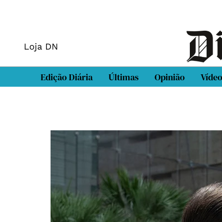
Loja DN
Edição Diária
Últimas
Opinião
Víde