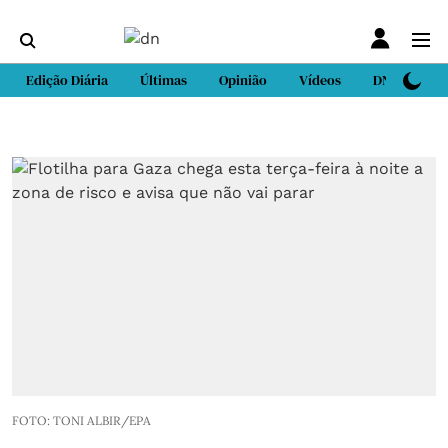
Edição Diária
Últimas
Opinião
Vídeos
DN Sport
FOTO: TONI ALBIR/EPA