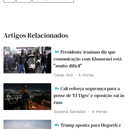
Artigos Relacionados
Presidente iraniano diz que
comunicação com Khamenei está
"muito difícil"
César Avó
4 Horas
Cali reforça segurança para a
posse de ‘El Tigre’ e oposição sai às
ruas
Susana Salvador
4 Horas
Trump aponta para Hegseth e