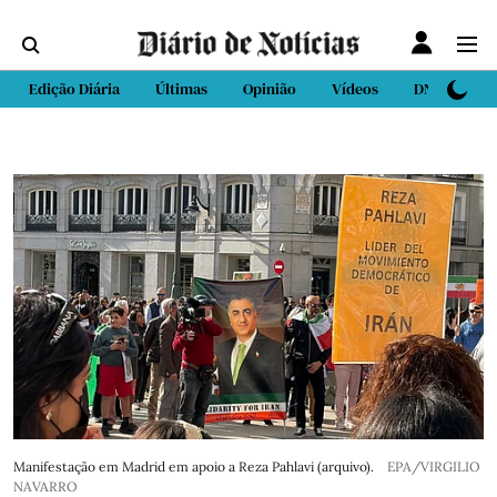
Edição Diária
Últimas
Opinião
Vídeos
DN Sport
Manifestação em Madrid em apoio a Reza Pahlavi (arquivo).
EPA/VIRGILIO
NAVARRO