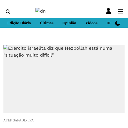
Edição Diária
Últimas
Opinião
Vídeos
DN Sport
ATEF SAFADI/EPA