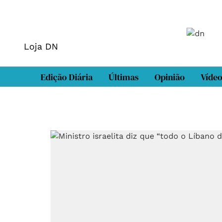
Loja DN
Edição Diária
Últimas
Opinião
Víde