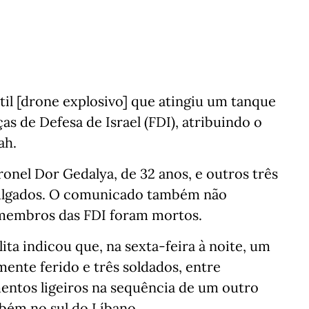
il [drone explosivo] que atingiu um tanque
as de Defesa de Israel (FDI), atribuindo o
ah.
onel Dor Gedalya, de 32 anos, e outros três
vulgados. O comunicado também não
 membros das FDI foram mortos.
ta indicou que, na sexta-feira à noite, um
emente ferido e três soldados, entre
imentos ligeiros na sequência de um outro
bém no sul do Líbano.