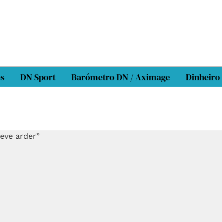
os
DN Sport
Barómetro DN / Aximage
Dinheiro