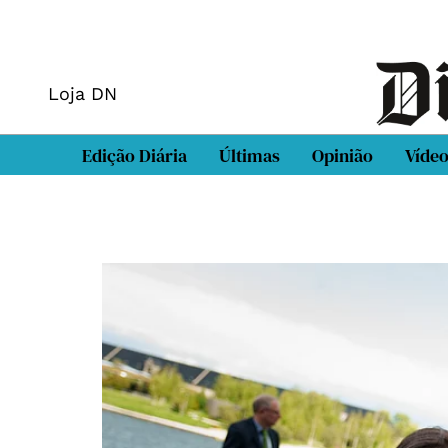
Loja DN
Edição Diária
Últimas
Opinião
Víde