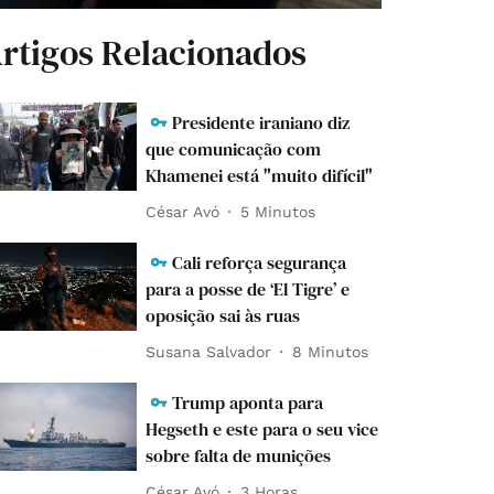
rtigos Relacionados
Presidente iraniano diz
que comunicação com
Khamenei está "muito difícil"
César Avó
5 Minutos
Cali reforça segurança
para a posse de ‘El Tigre’ e
oposição sai às ruas
Susana Salvador
8 Minutos
Trump aponta para
Hegseth e este para o seu vice
sobre falta de munições
César Avó
3 Horas