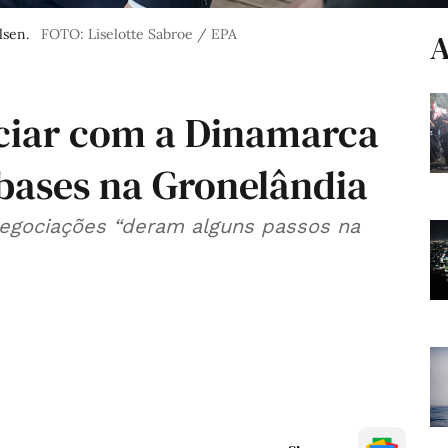
lsen.
FOTO: Liselotte Sabroe / EPA
A
ciar com a Dinamarca
 bases na Gronelândia
 negociações “deram alguns passos na