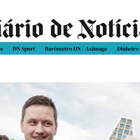
os
DN Sport
Barómetro DN / Aximage
Dinheiro