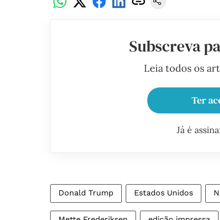
Subscreva pa
Leia todos os ar
Ter ac
Já é assin
Donald Trump
Estados Unidos
N
Mette Frederiksen
edição impressa