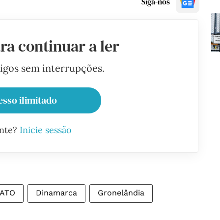
Siga-nos
ra continuar a ler
tigos sem interrupções.
esso ilimitado
ante?
Inicie sessão
ATO
Dinamarca
Gronelândia