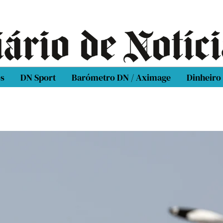
os
DN Sport
Barómetro DN / Aximage
Dinheiro