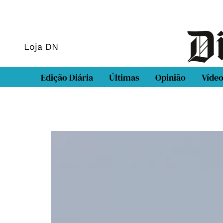
Loja DN
Edição Diária
Últimas
Opinião
Víde