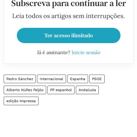
Subscreva para continuar a ler
Leia todos os artigos sem interrupções.
Ter acesso ilimitado
Já é assinante?
Inicie sessão
Pedro Sánchez
Internacional
Espanha
PSOE
Alberto Núñez Feijóo
PP espanhol
Andaluzia
edição impressa