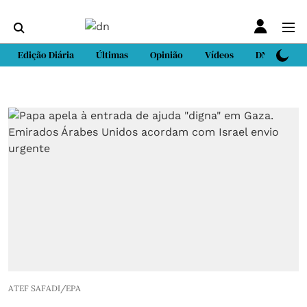
Edição Diária
Últimas
Opinião
Vídeos
DN Sport
ATEF SAFADI/EPA