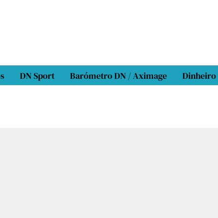
os
DN Sport
Barómetro DN / Aximage
Dinheiro