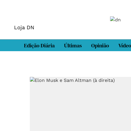
Loja DN
Edição Diária
Últimas
Opinião
Víde