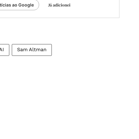
Já adicionei
tícias ao Google
AI
Sam Altman