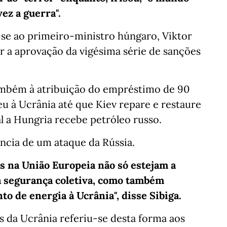
ez a guerra".
-se ao primeiro-ministro húngaro, Viktor
r a aprovação da vigésima série de sanções
mbém à atribuição do empréstimo de 90
u à Ucrânia até que Kiev repare e restaure
l a Hungria recebe petróleo russo.
ncia de um ataque da Rússia.
as na União Europeia não só estejam a
a segurança coletiva, como também
o de energia à Ucrânia", disse Sibiga.
 da Ucrânia referiu-se desta forma aos