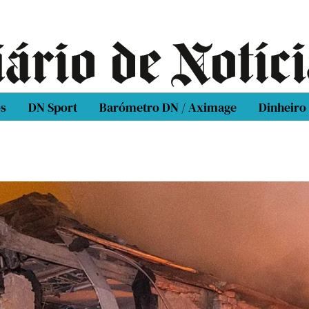
os
DN Sport
Barómetro DN / Aximage
Dinheiro