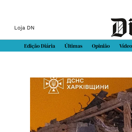
Loja DN
Edição Diária
Últimas
Opinião
Víde