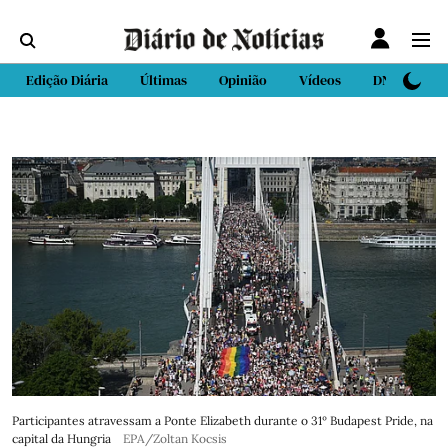
Edição Diária
Últimas
Opinião
Vídeos
DN Sport
Participantes atravessam a Ponte Elizabeth durante o 31º Budapest Pride, na
capital da Hungria
EPA/Zoltan Kocsis