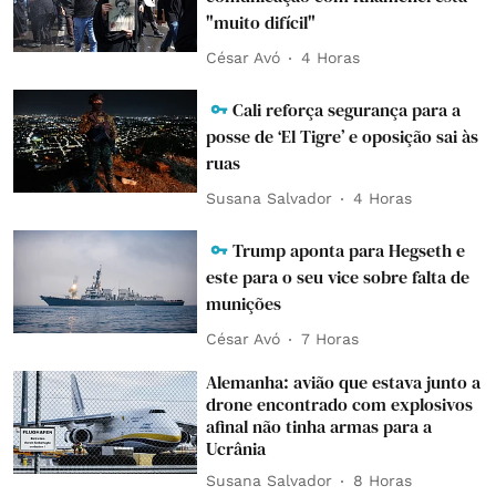
"muito difícil"
César Avó
4 Horas
Cali reforça segurança para a
posse de ‘El Tigre’ e oposição sai às
ruas
Susana Salvador
4 Horas
Trump aponta para Hegseth e
este para o seu vice sobre falta de
munições
César Avó
7 Horas
Alemanha: avião que estava junto a
drone encontrado com explosivos
afinal não tinha armas para a
Ucrânia
Susana Salvador
8 Horas