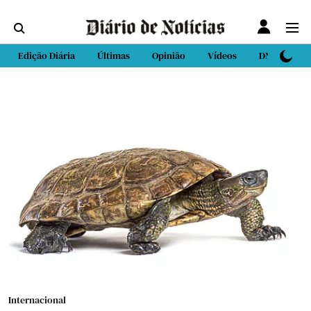
Edição Diária
Últimas
Opinião
Vídeos
DN Sport
Internacional