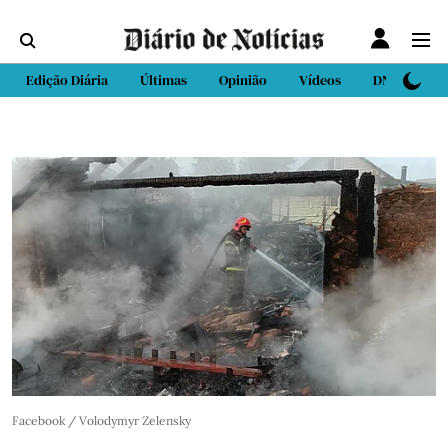
Edição Diária
Últimas
Opinião
Vídeos
DN Sport
Facebook / Volodymyr Zelensky