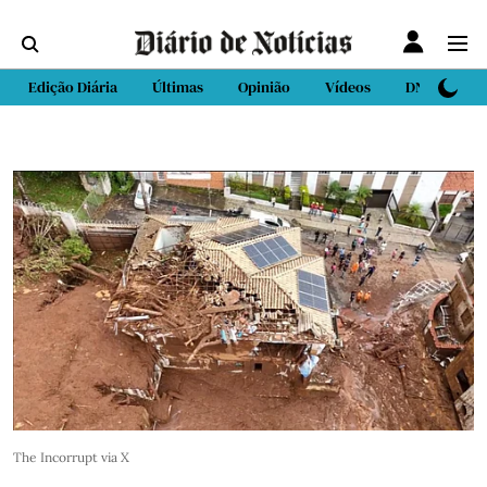
Edição Diária
Últimas
Opinião
Vídeos
DN Sport
The Incorrupt via X