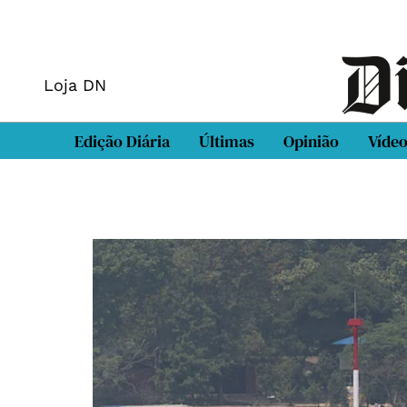
Loja DN
Edição Diária
Últimas
Opinião
Víde