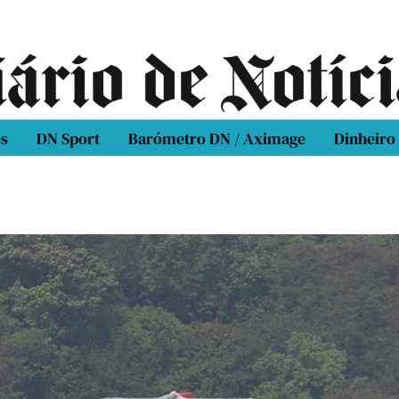
os
DN Sport
Barómetro DN / Aximage
Dinheiro