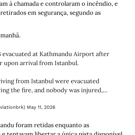
am à chamada e controlaram o incêndio, e
 retirados em segurança, segundo as
 manhã.
3 evacuated at Kathmandu Airport after
ar upon arrival from Istanbul.
arriving from Istanbul were evacuated
ing the fire, and nobody ​was injured,…
viationbrk)
May 11, 2026
andu foram retidas enquanto as
e tentavam libertar a única pista disponível