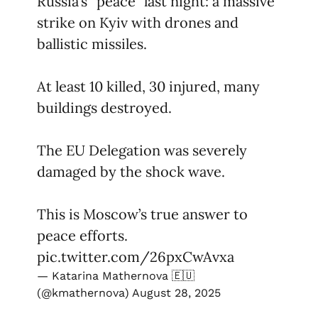
Russia’s “peace” last night: a massive
strike on Kyiv with drones and
ballistic missiles.
At least 10 killed, 30 injured, many
buildings destroyed.
The EU Delegation was severely
damaged by the shock wave.
This is Moscow’s true answer to
peace efforts.
pic.twitter.com/26pxCwAvxa
— Katarina Mathernova 🇪🇺
(@kmathernova)
August 28, 2025