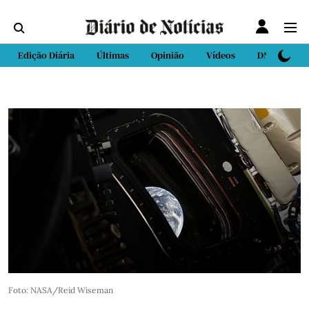
Edição Diária
Últimas
Opinião
Vídeos
DN Sport
Foto: NASA/Reid Wiseman