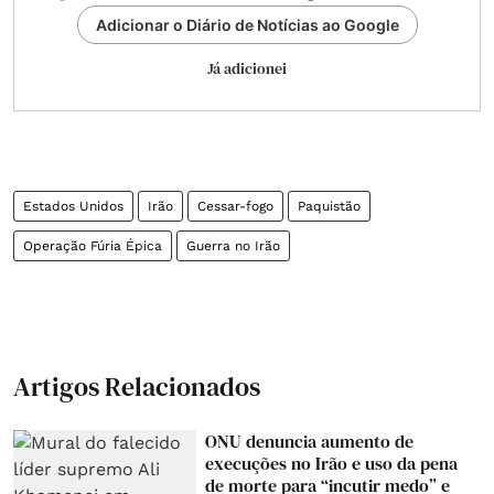
Adicionar o Diário de Notícias ao Google
Já adicionei
Estados Unidos
Irão
Cessar-fogo
Paquistão
Operação Fúria Épica
Guerra no Irão
Artigos Relacionados
ONU denuncia aumento de
execuções no Irão e uso da pena
de morte para “incutir medo” e