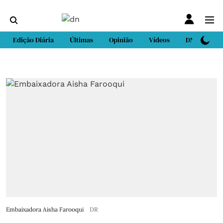
Edição Diária
Últimas
Opinião
Vídeos
DN Sport
Embaixadora Aisha Farooqui
DR