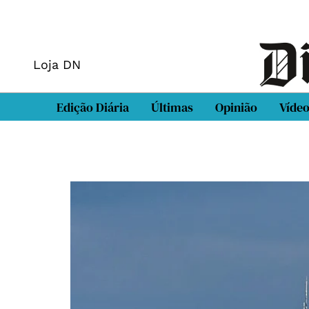
Loja DN
Edição Diária
Últimas
Opinião
Víde