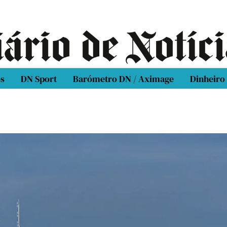
os
DN Sport
Barómetro DN / Aximage
Dinheiro