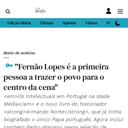
Edição Diária
Últimas
Opinião
Vídeos
DN Sport
diario-de-noticias
"Fernão Lopes é a primeira
pessoa a trazer o povo para o
centro da cena"
<em>Os Intelectuais em Portugal na Idade
Média</em> é o novo livro do historiador
<strong>Armando Norte</strong>, que já tinha
biografado o único Papa português. Agora inclui
também Pedro Hispano nessa seleção de