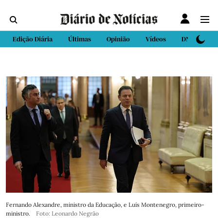
Edição Diária
Últimas
Opinião
Vídeos
DN Sport
Fernando Alexandre, ministro da Educação, e Luís Montenegro, primeiro-
ministro.
Foto: Leonardo Negrão