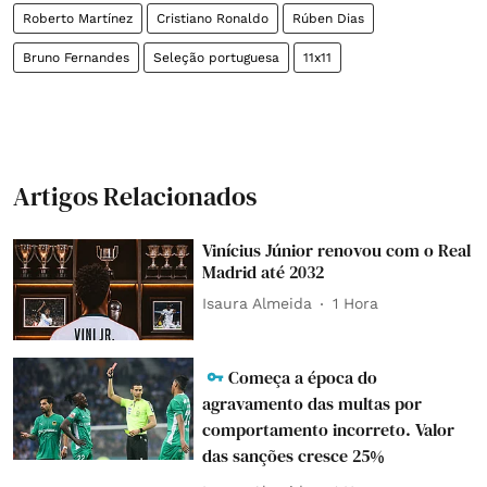
Roberto Martínez
Cristiano Ronaldo
Rúben Dias
Bruno Fernandes
Seleção portuguesa
11x11
Artigos Relacionados
Vinícius Júnior renovou com o Real
Madrid até 2032
Isaura Almeida
1 Hora
Começa a época do
agravamento das multas por
comportamento incorreto. Valor
das sanções cresce 25%