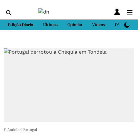
Edição Diária
Últimas
Opinião
Vídeos
DN Sport
F. Andebol Portugal